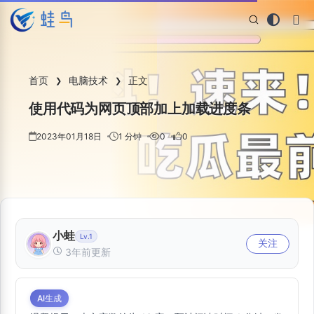
首页
电脑技术
正文
❯
❯
使用代码为网页顶部加上加载进度条
2023年01月18日
1 分钟
0
0
小蛙
Lv.1
关注
3年前更新
AI生成