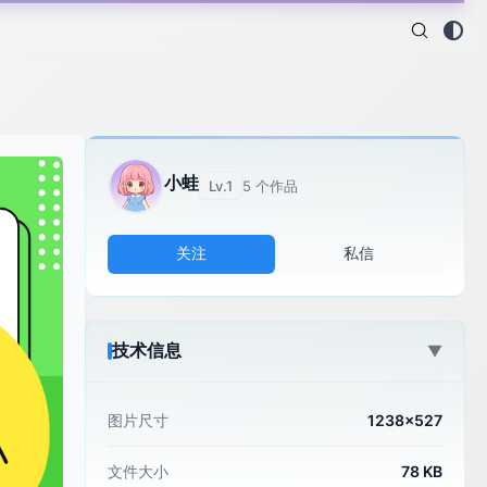
小蛙
Lv.1
5 个作品
关注
私信
技术信息
▼
图片尺寸
1238×527
文件大小
78 KB