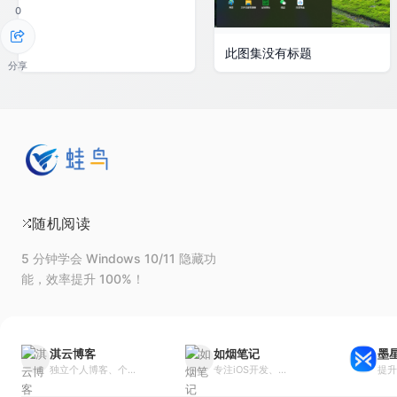
0
此图集没有标题
分享
随机阅读
5 分钟学会 Windows 10/11 隐藏功
能，效率提升 100%！
淇云博客
如烟笔记
墨
独立个人博客、个...
专注iOS开发、...
提升