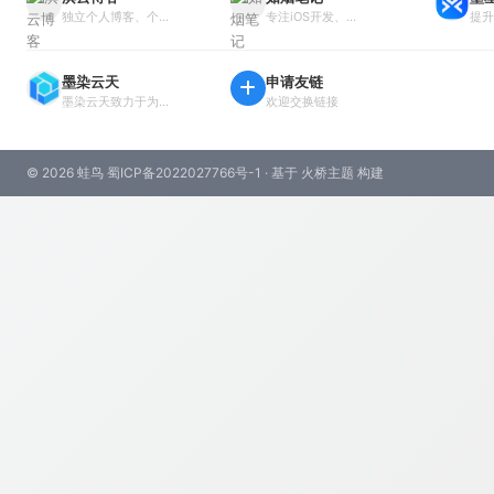
独立个人博客、个...
专注iOS开发、...
提升
墨染云天
申请友链
墨染云天致力于为...
欢迎交换链接
© 2026 蛙鸟
蜀ICP备2022027766号-1
· 基于
火桥主题
构建