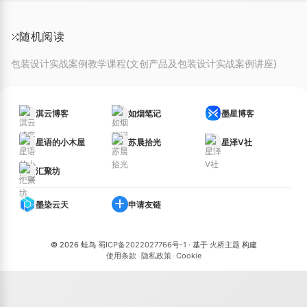
随机阅读
包装设计实战案例教学课程(文创产品及包装设计实战案例讲座)
淇云博客
如烟笔记
墨星博客
星语的小木屋
苏晨拾光
星泽V社
汇聚坊
墨染云天
申请友链
© 2026 蛙鸟
蜀ICP备2022027766号-1
· 基于
火桥主题
构建
使用条款
·
隐私政策
·
Cookie