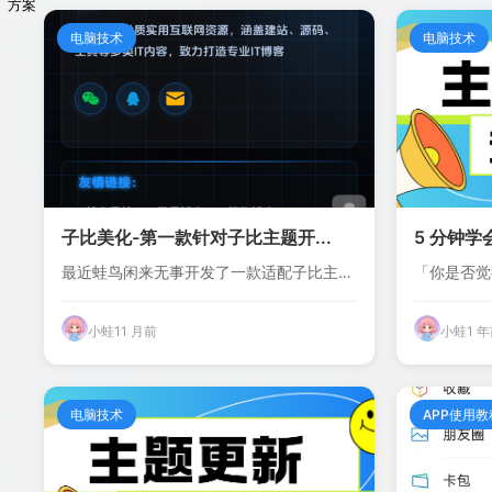
方案
电脑技术
电脑技术
子比美化-第一款针对子比主题开...
5 分钟学会 
最近蛙鸟闲来无事开发了一款适配子比主题
「你是否觉
的页脚模版插...
Windo...
小蛙
11 月前
小蛙
1 
电脑技术
APP使用教