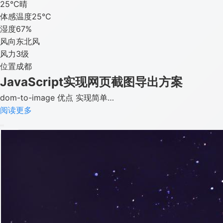
25°C
晴
体感温度
25°C
湿度
67%
风向
东北风
风力
3级
位置
成都
JavaScript实现网页截图导出方案
dom-to-image 优点 实现简单…
阅读更多