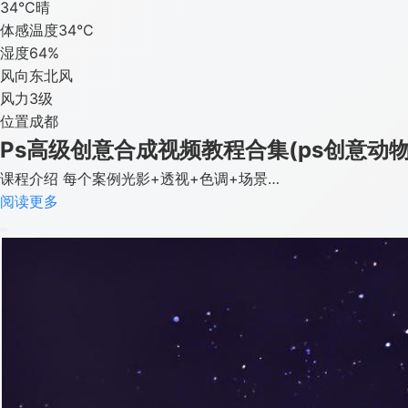
34°C
晴
体感温度
34°C
湿度
64%
风向
东北风
风力
3级
位置
成都
Ps高级创意合成视频教程合集(ps创意动
课程介绍 每个案例光影+透视+色调+场景…
阅读更多