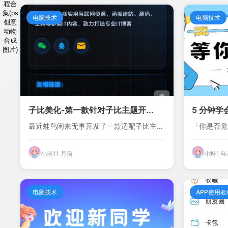
程合
集(ps
电脑技术
电脑技术
创意
动物
合成
图片)
子比美化-第一款针对子比主题开...
5 分钟学会 
最近蛙鸟闲来无事开发了一款适配子比主题
「你是否觉
的页脚模版插...
Windo...
小蛙
11 月前
小蛙
1 
电脑技术
APP使用教