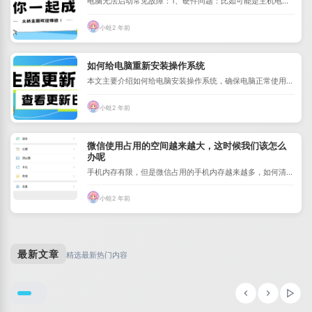
电脑无法启动常见故障：1、硬件问题：比如可能是主机电
源、内存条、cpu风扇、显示器等硬件故...
小蛙
2 年前
如何给电脑重新安装操作系统
本文主要介绍如何给电脑安装操作系统，确保电脑正常使用第
一步，制作U盘启动盘（可以到老毛桃等...
小蛙
2 年前
微信使用占用的空间越来越大，这时候我们该怎么
办呢
手机内存有限，但是微信占用的手机内存越来越多，如何清理
呢，我们下面就一起来看一看吧。1，首...
小蛙
2 年前
小蛙
·
9 月 21, 2025
小蛙
·
3 月 07, 2025
子比美化-第一款针对子比主题开发的页脚美化插件
最新文章
精选最新热门内容
最近蛙鸟闲来无事开发了一款适配子比主题的页脚模版插...