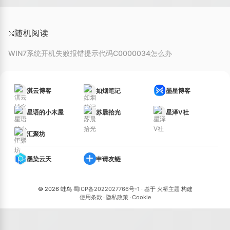
随机阅读
WIN7系统开机失败报错提示代码C0000034怎么办
淇云博客
如烟笔记
墨星博客
星语的小木屋
苏晨拾光
星泽V社
汇聚坊
墨染云天
申请友链
© 2026 蛙鸟
蜀ICP备2022027766号-1
· 基于
火桥主题
构建
使用条款
·
隐私政策
·
Cookie