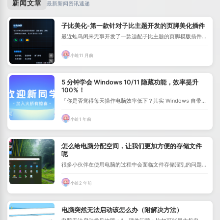
新闻文章
最新新闻资讯速递
子比美化-第一款针对子比主题开发的页脚美化插件
最近蛙鸟闲来无事开发了一款适配子比主题的页脚模版插件，
所有看到的内容都可以自行在后台进行配...
小蛙
11 月前
5 分钟学会 Windows 10/11 隐藏功能，效率提升
100%！
「你是否觉得每天操作电脑效率低下？其实 Windows 自带了
许多隐藏的“黑科技”，只需 ...
小蛙
1 年前
怎么给电脑分配空间，让我们更加方便的存储文件
呢
很多小伙伴在使用电脑的过程中会面临文件存储混乱的问题，
想多分出一个磁盘来储存，这样也方便管...
小蛙
2 年前
电脑突然无法启动该怎么办（附解决方法）