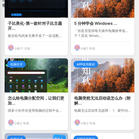
修复
子比美化-第一款针对子比主题
5 分钟学会 Windows ...
开...
「你是否觉得每天操作电脑效率低
最近蛙鸟闲来无事开发了一款适配子
下？其实 Windo...
比主题的页脚模版插...
小蛙
11 月前
小蛙
1 年前
电脑技术
APP使用教程
怎么给电脑分配空间，让我们更
电脑突然无法启动该怎么办（附
加...
解...
很多小伙伴在使用电脑的过程中会面
电脑无法启动常见故障： 1、硬件问
临文件存储混乱的问...
题：比如可能是主...
小蛙
2 年前
小蛙
2 年前